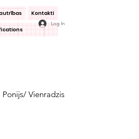
jautrības
Kontakti
Log In
fications
a Ponijs/ Vienradzis