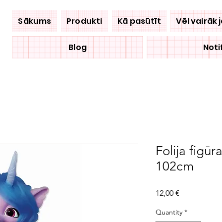
Sākums
Produkti
Kā pasūtīt
Vēl vairāk 
Blog
Noti
Folija figūr
102cm
Price
12,00 €
Quantity
*