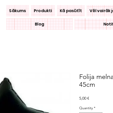
Sākums
Produkti
Kā pasūtīt
Vēl vairāk 
Blog
Noti
Folija meln
45cm
Price
5,00 €
Quantity
*