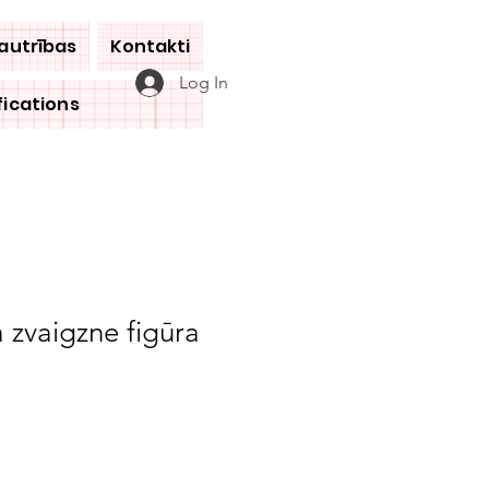
jautrības
Kontakti
Log In
fications
a zvaigzne figūra