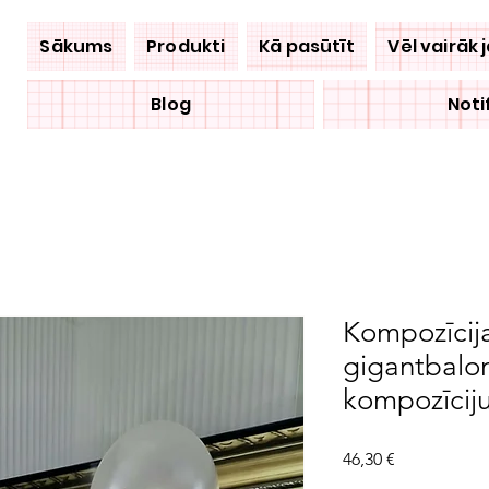
Sākums
Produkti
Kā pasūtīt
Vēl vairāk 
Blog
Noti
Kompozīcija
gigantbalo
kompozīciju
Price
46,30 €