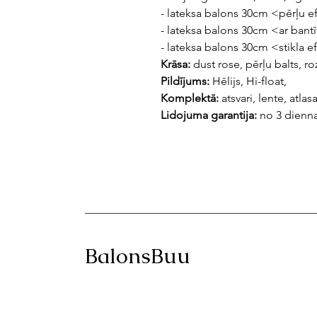
- lateksa balons 30cm <pērļu e
- lateksa balons 30cm <ar ban
- lateksa balons 30cm <stikla e
Krāsa:
dust rose, pērļu balts, ro
Pildījums:
Hēlijs, Hi-float,
Komplektā:
atsvari, lente, atlas
Lidojuma garantija:
no 3 dienn
BalonsBuu