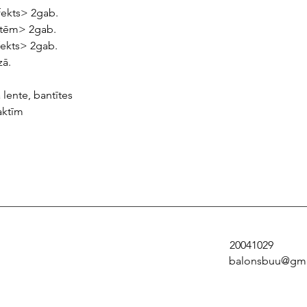
fekts> 2gab.
tītēm> 2gab.
fekts> 2gab.
zā.
a lente, bantītes
aktīm
20041029
balonsbuu@gma