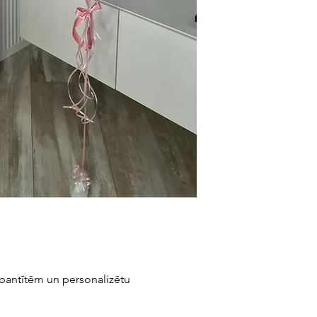
vai gaisa kondicionētā
, bantītēm un personalizētu
.