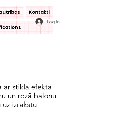
jautrības
Kontakti
Log In
fications
 ar stikla efekta
nu un rozā balonu
 uz izrakstu