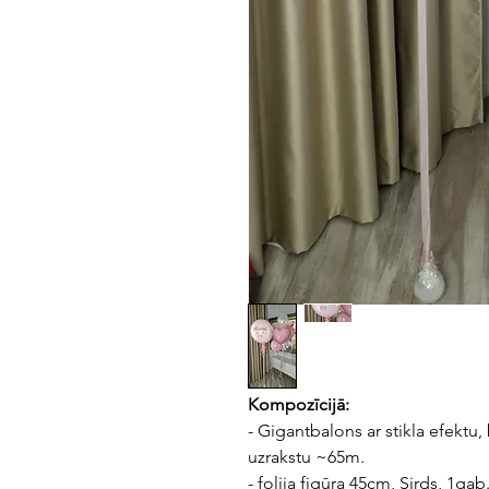
Kompozīcijā:
- Gigantbalons ar stikla efektu
uzrakstu ~65m.
- folija figūra 45cm, Sirds, 1gab