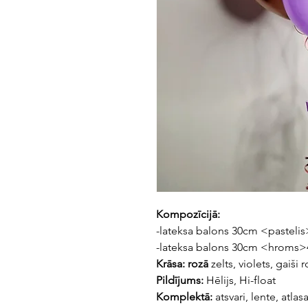
Kompozīcijā:
-lateksa balons 30cm <pasteli
-lateksa balons 30cm <hroms>
Krāsa: rozā
zelts, violets, gaiši r
Pildījums:
Hēlijs, Hi-float
Komplektā:
atsvari, lente, atlas