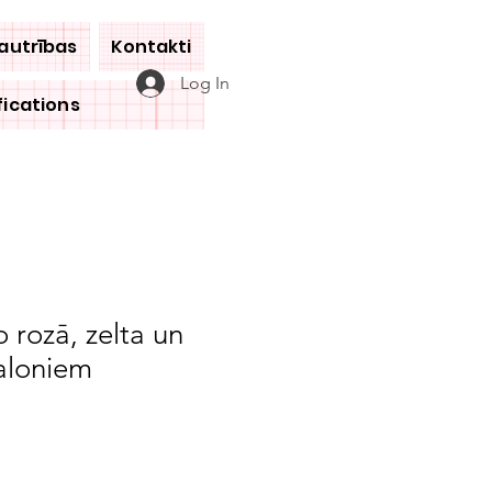
jautrības
Kontakti
Log In
fications
 rozā, zelta un
aloniem