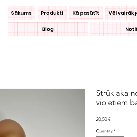
Sākums
Produkti
Kā pasūtīt
Vēl vairāk 
Blog
Noti
Strūklaka no
violetiem b
Price
20,50 €
Quantity
*