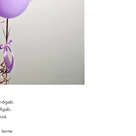
s>6gab.
4gab.
ozā.
a lente