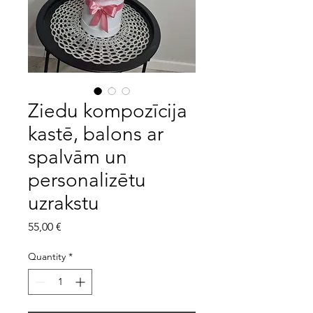
Ziedu kompozīcija
kastē, balons ar
spalvām un
personalizētu
uzrakstu
Price
55,00 €
Quantity
*