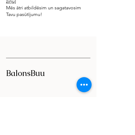
ziņu]
Mēs ātri atbildēsim un sagatavosim
Tavu pasūtījumu!
BalonsBuu
20041029